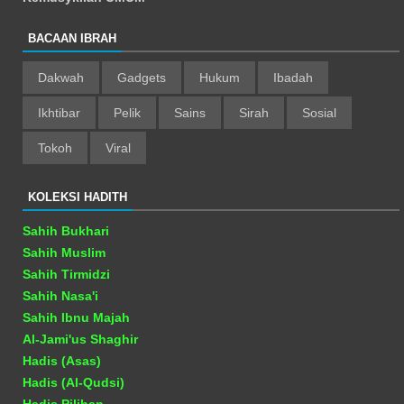
BACAAN IBRAH
Dakwah
Gadgets
Hukum
Ibadah
Ikhtibar
Pelik
Sains
Sirah
Sosial
Tokoh
Viral
KOLEKSI HADITH
Sahih Bukhari
Sahih Muslim
Sahih Tirmidzi
Sahih Nasa'i
Sahih Ibnu Majah
Al-Jami'us Shaghir
Hadis (Asas)
Hadis (Al-Qudsi)
Hadis Pilihan