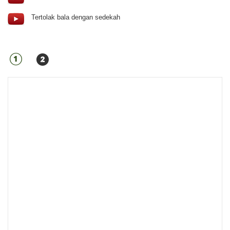
Tertolak bala dengan sedekah
①
❷