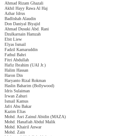
Ahmad Rizam Ghazali
Akhil Hayy Rawa Al Haj
Azhar
I
drus
Badlishah Alaudin
Don Daniyal Biyajid
Ahmad Dusuki Abd. Rani
Dzulkarnain Hamzah
Ebit Liew
Elyas Ismail
Fadzil Kamaruddin
Fathul Bahri
Fitri Abdullah
Hafiz Ibrahim (UAI Jr.)
Halim Hassan
Haron Din
Haryanto Rizal Rokman
Haslin Baharim (Bollywood)
Idris Sulaiman
Irwan Zahuri
Ismail Kamus
Jafri Abu Bakar
Kazim Elias
Mohd. Asri Zainul Abidin (MAZA)
Mohd. Hanafiah Abdul Malik
Mohd. Khairil Anwar
Mohd. Zain