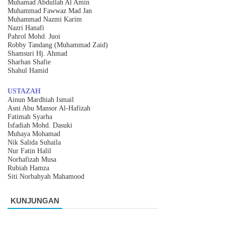
Muhamad Abdullah Al Amin
Muhammad Fawwaz Mad Jan
Muhammad Nazmi Karim
Nazri Hanafi
Pahrol Mohd. Juoi
Robby Tandang (Muhammad Zaid)
Shamsuri Hj. Ahmad
Sharhan Shafie
Shahul Hamid
USTAZAH
Ainun Mardhiah Ismail
Asni Abu Mansor Al-Hafizah
Fatimah Syarha
Isfadiah Mohd. Dasuki
Muhaya Mohamad
Nik Salida Suhaila
Nur Fatin Halil
Norhafizah Musa
Rubiah Hamza
Siti Norbahyah Mahamood
KUNJUNGAN