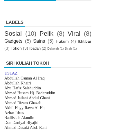
LABELS
Sosial
(10)
Pelik
(8)
Viral
(8)
Gadgets
(5)
Sains
(5)
Hukum
(4)
Ikhtibar
(3)
Tokoh
(3)
Ibadah
(2)
Dakwah
(1)
Sirah
(1)
SIRI KULIAH TOKOH
USTAZ
Abdullah Osman Al Iraq
Abdullah Khairi
Abu Hafiz Salehuddin
Ahmad Husam Hj. Badaruddin
Ahmad Jailani Abdul Ghani
Ahmad Rizam Ghazali
Akhil Hayy Rawa Al Haj
Azhar
I
drus
Badlishah Alaudin
Don Daniyal Biyajid
Ahmad Dusuki Abd. Rani