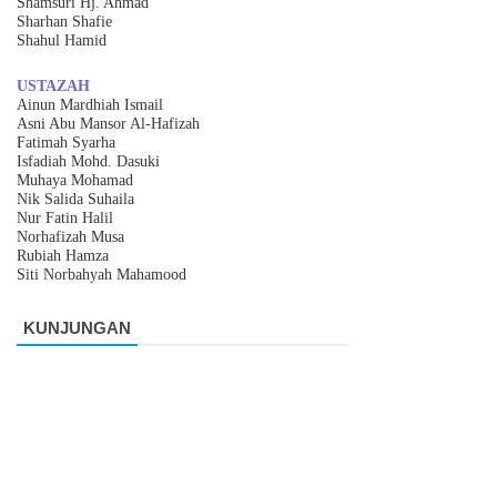
Shamsuri Hj. Ahmad
Sharhan Shafie
Shahul Hamid
USTAZAH
Ainun Mardhiah Ismail
Asni Abu Mansor Al-Hafizah
Fatimah Syarha
Isfadiah Mohd. Dasuki
Muhaya Mohamad
Nik Salida Suhaila
Nur Fatin Halil
Norhafizah Musa
Rubiah Hamza
Siti Norbahyah Mahamood
KUNJUNGAN