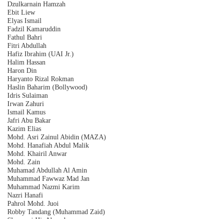
Dzulkarnain Hamzah
Ebit Liew
Elyas Ismail
Fadzil Kamaruddin
Fathul Bahri
Fitri Abdullah
Hafiz Ibrahim (UAI Jr.)
Halim Hassan
Haron Din
Haryanto Rizal Rokman
Haslin Baharim (Bollywood)
Idris Sulaiman
Irwan Zahuri
Ismail Kamus
Jafri Abu Bakar
Kazim Elias
Mohd. Asri Zainul Abidin (MAZA)
Mohd. Hanafiah Abdul Malik
Mohd. Khairil Anwar
Mohd. Zain
Muhamad Abdullah Al Amin
Muhammad Fawwaz Mad Jan
Muhammad Nazmi Karim
Nazri Hanafi
Pahrol Mohd. Juoi
Robby Tandang (Muhammad Zaid)