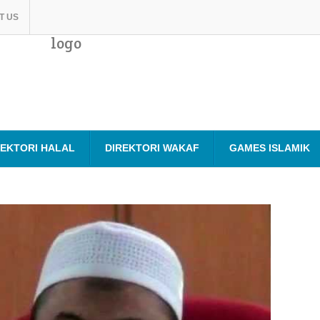
T US
logo
REKTORI HALAL
DIREKTORI WAKAF
GAMES ISLAMIK