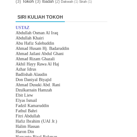
(3)
Tokoh
(3)
Ibadah
(2)
Dakwah
(1)
Sirah
(1)
SIRI KULIAH TOKOH
USTAZ
Abdullah Osman Al Iraq
Abdullah Khairi
Abu Hafiz Salehuddin
Ahmad Husam Hj. Badaruddin
Ahmad Jailani Abdul Ghani
Ahmad Rizam Ghazali
Akhil Hayy Rawa Al Haj
Azhar
I
drus
Badlishah Alaudin
Don Daniyal Biyajid
Ahmad Dusuki Abd. Rani
Dzulkarnain Hamzah
Ebit Liew
Elyas Ismail
Fadzil Kamaruddin
Fathul Bahri
Fitri Abdullah
Hafiz Ibrahim (UAI Jr.)
Halim Hassan
Haron Din
Haryanto Rizal Rokman