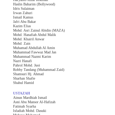
Haslin Baharim (Bollywood)
Idris Sulaiman
Irwan Zahuri
Ismail Kamus
Jafri Abu Bakar
Kazim Elias
Mohd. Asri Zainul Abidin (MAZA)
Mohd. Hanafiah Abdul Malik
Mohd. Khairil Anwar
Mohd. Zain
Muhamad Abdullah Al Amin
Muhammad Fawwaz Mad Jan
Muhammad Nazmi Karim
Nazri Hanafi
Pahrol Mohd. Juoi
Robby Tandang (Muhammad Zaid)
Shamsuri Hj. Ahmad
Sharhan Shafie
Shahul Hamid
USTAZAH
Ainun Mardhiah Ismail
Asni Abu Mansor Al-Hafizah
Fatimah Syarha
Isfadiah Mohd. Dasuki