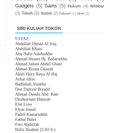
Gadgets
(5)
Sains
(5)
Hukum
(4)
Ikhtibar
(3)
Tokoh
(3)
Ibadah
(2)
Dakwah
(1)
Sirah
(1)
SIRI KULIAH TOKOH
USTAZ
Abdullah Osman Al Iraq
Abdullah Khairi
Abu Hafiz Salehuddin
Ahmad Husam Hj. Badaruddin
Ahmad Jailani Abdul Ghani
Ahmad Rizam Ghazali
Akhil Hayy Rawa Al Haj
Azhar
I
drus
Badlishah Alaudin
Don Daniyal Biyajid
Ahmad Dusuki Abd. Rani
Dzulkarnain Hamzah
Ebit Liew
Elyas Ismail
Fadzil Kamaruddin
Fathul Bahri
Fitri Abdullah
Hafiz Ibrahim (UAI Jr.)