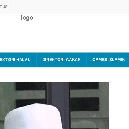
T US
logo
REKTORI HALAL
DIREKTORI WAKAF
GAMES ISLAMIK