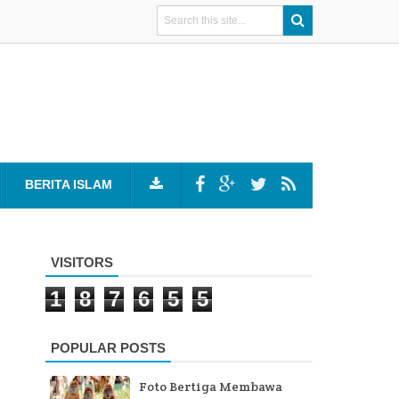
BERITA ISLAM
VISITORS
1
8
7
6
5
5
POPULAR POSTS
Foto Bertiga Membawa