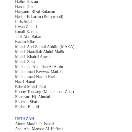
Halim Hassan
Haron Din
Haryanto Rizal Rokman
Haslin Baharim (Bollywood)
Idris Sulaiman
Irwan Zahuri
Ismail Kamus
Jafri Abu Bakar
Kazim Elias
Mohd. Asri Zainul Abidin (MAZA)
Mohd. Hanafiah Abdul Malik
Mohd. Khairil Anwar
Mohd. Zain
Muhamad Abdullah Al Amin
Muhammad Fawwaz Mad Jan
Muhammad Nazmi Karim
Nazri Hanafi
Pahrol Mohd. Juoi
Robby Tandang (Muhammad Zaid)
Shamsuri Hj. Ahmad
Sharhan Shafie
Shahul Hamid
USTAZAH
Ainun Mardhiah Ismail
Asni Abu Mansor Al-Hafizah