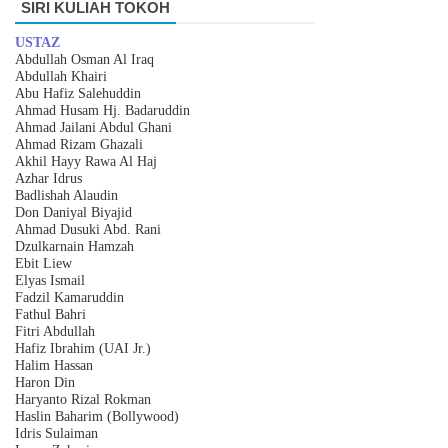
SIRI KULIAH TOKOH
USTAZ
Abdullah Osman Al Iraq
Abdullah Khairi
Abu Hafiz Salehuddin
Ahmad Husam Hj. Badaruddin
Ahmad Jailani Abdul Ghani
Ahmad Rizam Ghazali
Akhil Hayy Rawa Al Haj
Azhar
I
drus
Badlishah Alaudin
Don Daniyal Biyajid
Ahmad Dusuki Abd. Rani
Dzulkarnain Hamzah
Ebit Liew
Elyas Ismail
Fadzil Kamaruddin
Fathul Bahri
Fitri Abdullah
Hafiz Ibrahim (UAI Jr.)
Halim Hassan
Haron Din
Haryanto Rizal Rokman
Haslin Baharim (Bollywood)
Idris Sulaiman