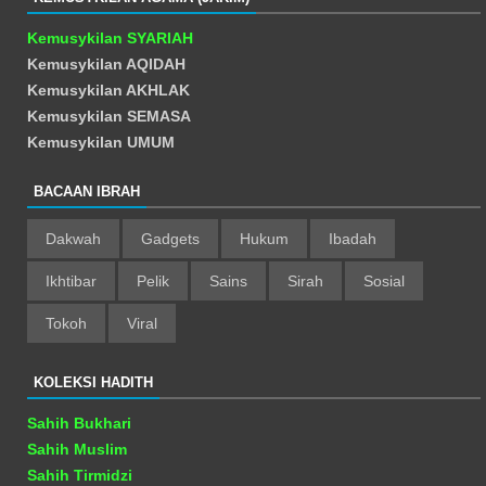
Kemusykilan SYARIAH
Kemusykilan AQIDAH
Kemusykilan AKHLAK
Kemusykilan SEMASA
Kemusykilan UMUM
BACAAN IBRAH
Dakwah
Gadgets
Hukum
Ibadah
Ikhtibar
Pelik
Sains
Sirah
Sosial
Tokoh
Viral
KOLEKSI HADITH
Sahih Bukhari
Sahih Muslim
Sahih Tirmidzi