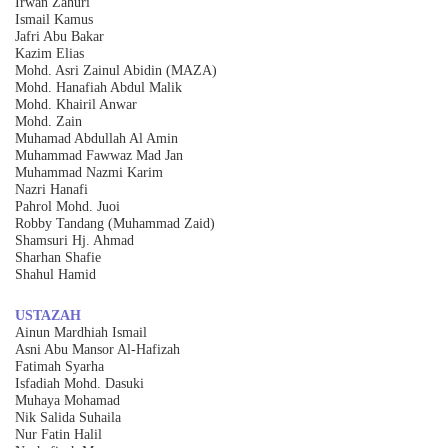
Irwan Zahuri
Ismail Kamus
Jafri Abu Bakar
Kazim Elias
Mohd. Asri Zainul Abidin (MAZA)
Mohd. Hanafiah Abdul Malik
Mohd. Khairil Anwar
Mohd. Zain
Muhamad Abdullah Al Amin
Muhammad Fawwaz Mad Jan
Muhammad Nazmi Karim
Nazri Hanafi
Pahrol Mohd. Juoi
Robby Tandang (Muhammad Zaid)
Shamsuri Hj. Ahmad
Sharhan Shafie
Shahul Hamid
USTAZAH
Ainun Mardhiah Ismail
Asni Abu Mansor Al-Hafizah
Fatimah Syarha
Isfadiah Mohd. Dasuki
Muhaya Mohamad
Nik Salida Suhaila
Nur Fatin Halil