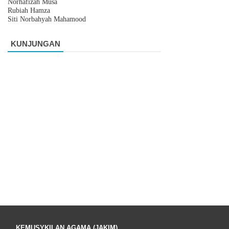
Norhafizah Musa
Rubiah Hamza
Siti Norbahyah Mahamood
KUNJUNGAN
KEMUSYKILAN AGAMA (JAKIM)