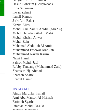
Haslin Baharim (Bollywood)
Idris Sulaiman
Irwan Zahuri
Ismail Kamus
Jafri Abu Bakar
Kazim Elias
Mohd. Asri Zainul Abidin (MAZA)
Mohd. Hanafiah Abdul Malik
Mohd. Khairil Anwar
Mohd. Zain
Muhamad Abdullah Al Amin
Muhammad Fawwaz Mad Jan
Muhammad Nazmi Karim
Nazri Hanafi
Pahrol Mohd. Juoi
Robby Tandang (Muhammad Zaid)
Shamsuri Hj. Ahmad
Sharhan Shafie
Shahul Hamid
USTAZAH
Ainun Mardhiah Ismail
Asni Abu Mansor Al-Hafizah
Fatimah Syarha
Isfadiah Mohd. Dasuki