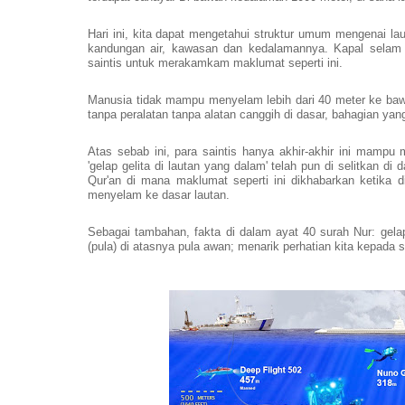
Hari ini, kita dapat mengetahui struktur umum mengenai lau
kandungan air, kawasan dan kedalamannya. Kapal selam
saintis untuk merakamkam maklumat seperti ini.
Manusia tidak mampu menyelam lebih dari 40 meter ke bawa
tanpa peralatan tanpa alatan canggih di dasar, bahagian yan
Atas sebab ini, para saintis hanya akhir-akhir ini mampu
'gelap gelita di lautan yang dalam' telah pun di selitkan d
Qur'an di mana maklumat seperti ini dikhabarkan ketika
menyelam ke dasar lautan.
Sebagai tambahan, fakta di dalam ayat 40 surah Nur: gelap
(pula) di atasnya pula awan; menarik perhatian kita kepada sa