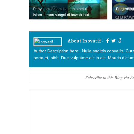
Penyelam terkemuka dunia peluk
Pergeraka
Islam kerana sungai di bawah laut
About Inovatif -
Author Description here.. Nulla sagittis convallis. C
porta et, nibh. Duis vulputate elit in elit. Mauris dictum
Subscribe to this Blog via E