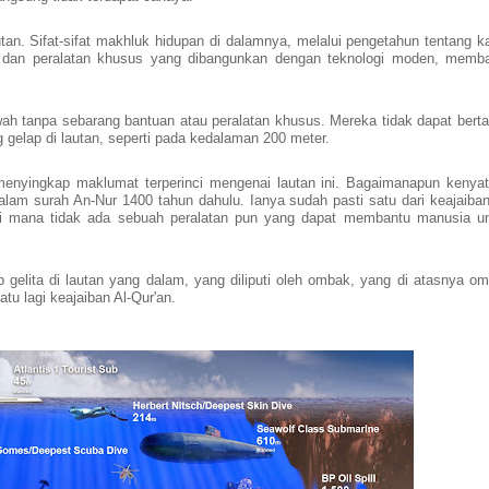
tan. Sifat-sifat makhluk hidupan di dalamnya, melalui pengetahun tentang k
 dan peralatan khusus yang dibangunkan dengan teknologi moden, memb
h tanpa sebarang bantuan atau peralatan khusus. Mereka tidak dapat bert
g gelap di lautan, seperti pada kedalaman 200 meter.
 menyingkap maklumat terperinci mengenai lautan ini. Bagaimanapun kenya
i dalam surah An-Nur 1400 tahun dahulu. Ianya sudah pasti satu dari keajaiban
 di mana tidak ada sebuah peralatan pun yang dapat membantu manusia u
 gelita di lautan yang dalam, yang diliputi oleh ombak, yang di atasnya o
tu lagi keajaiban Al-Qur'an.