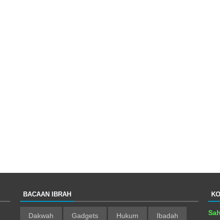
BACAAN IBRAH
KO
Sah
Dakwah
Gadgets
Hukum
Ibadah