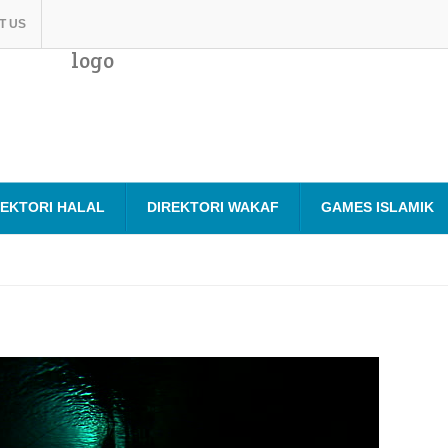
T US
logo
REKTORI HALAL
DIREKTORI WAKAF
GAMES ISLAMIK