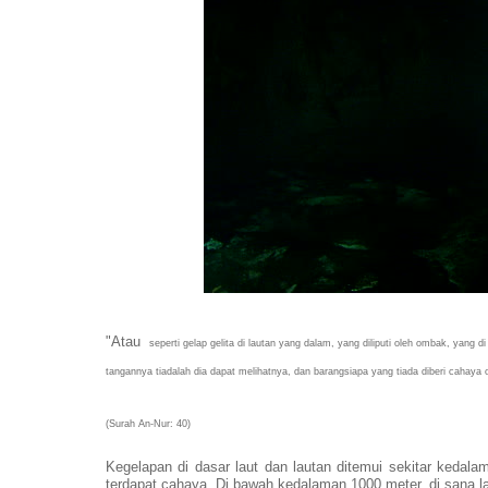
"Atau
seperti gelap gelita di lautan yang dalam, yang diliputi oleh ombak, yang 
tangannya tiadalah dia dapat melihatnya, dan barangsiapa yang tiada diberi cahaya 
(Surah An-Nur: 40)
Kegelapan di dasar laut dan lautan ditemui sekitar kedal
terdapat cahaya. Di bawah kedalaman 1000 meter, di sana l