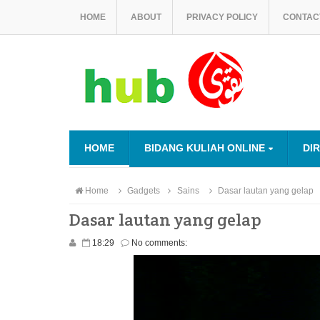
HOME
ABOUT
PRIVACY POLICY
CONTAC
HOME
BIDANG KULIAH ONLINE
DI
Home
Gadgets
Sains
Dasar lautan yang gelap
Dasar lautan yang gelap
18:29
No comments: