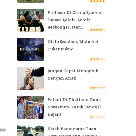
Profesor Di China Syorkan
Supaya Lelaki-Lelaki
Berkongsi Isteri.
Nisfu Syaaban, Malaikat
Tukar Buku?
Jangan Cepat Mengeluh
Dengan Anak
Petani Di Thailand Guna
Doraemon Untuk Panggil
Hujan!
Kisah Bagaimana Tuan
idak
Guru Haron Din Terima &