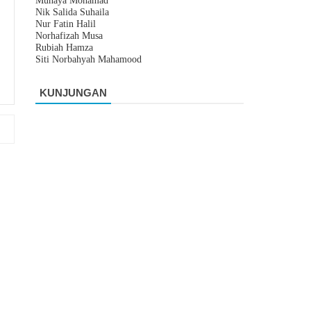
Muhaya Mohamad
Nik Salida Suhaila
Nur Fatin Halil
Norhafizah Musa
Rubiah Hamza
Siti Norbahyah Mahamood
KUNJUNGAN