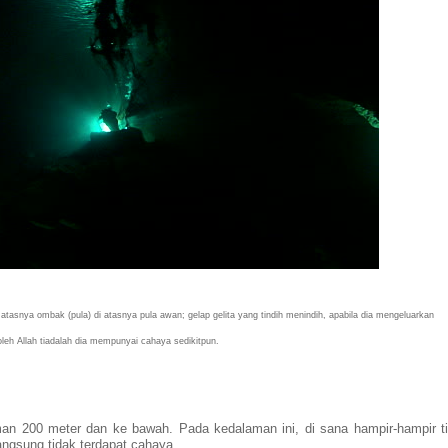
di atasnya ombak (pula) di atasnya pula awan; gelap gelita yang tindih menindih, apabila dia mengeluarkan
oleh Allah tiadalah dia mempunyai cahaya sedikitpun.
aman 200 meter dan ke bawah. Pada kedalaman ini, di sana hampir-hampir t
angsung tidak terdapat cahaya.