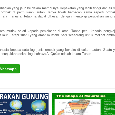
bahagian yang jauh ke dalam mempunyai kepekatan yang lebih tinggi dari air 
ti ombak di permukaan lautan. Ianya boleh berpecah sama seperti omba
n mata manusia, tetapi ia dapat dikesan dengan mengkaji perubahan suhu 
ara mutlak selari kepada penjelasan di atas. Tanpa perlu kepada pengkaj
laut. Tatapi suatu yang amat mustahil bagi seseorang untuk melihat omba
nusia kepada satu lagi jenis ombak yang berlaku di dalam lautan. Suatu 
i, menunjukkan sekali lagi bahawa Al-Qur'an adalah kalam Tuhan.
Whatsapp