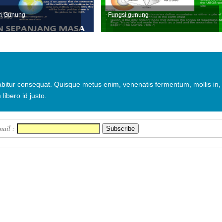
n Gunung
Fungsi gunung
urabitur consequat. Quisque metus enim, venenatis fermentum, mollis in,
 libero id justo.
mail :