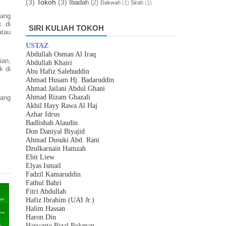
(3)
Tokoh
(3)
Ibadah
(2)
Dakwah
(1)
Sirah
(1)
yang
k di
SIRI KULIAH TOKOH
atau
USTAZ
Abdullah Osman Al Iraq
ian,
Abdullah Khairi
k di
Abu Hafiz Salehuddin
Ahmad Husam Hj. Badaruddin
Ahmad Jailani Abdul Ghani
Ahmad Rizam Ghazali
yang
Akhil Hayy Rawa Al Haj
Azhar
I
drus
Badlishah Alaudin
Don Daniyal Biyajid
Ahmad Dusuki Abd. Rani
Dzulkarnain Hamzah
Ebit Liew
Elyas Ismail
Fadzil Kamaruddin
Fathul Bahri
Fitri Abdullah
Hafiz Ibrahim (UAI Jr.)
Halim Hassan
Haron Din
Haryanto Rizal Rokman