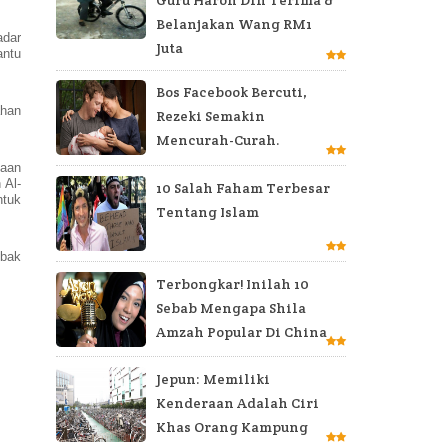
Belanjakan Wang RM1
adar
Juta
antu
Bos Facebook Bercuti,
ahan
Rezeki Semakin
Mencurah-Curah.
taan
 Al-
10 Salah Faham Terbesar
ntuk
Tentang Islam
mbak
Terbongkar! Inilah 10
Sebab Mengapa Shila
Amzah Popular Di China
Jepun: Memiliki
Kenderaan Adalah Ciri
Khas Orang Kampung