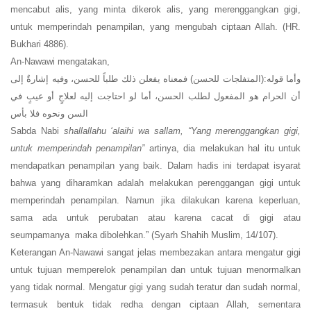
mencabut alis, yang minta dikerok alis, yang merenggangkan gigi,
untuk memperindah penampilan, yang mengubah ciptaan Allah. (HR.
Bukhari 4886).
An-Nawawi mengatakan,
وأما قوله:(المتفلجات للحسن) فمعناه يفعلن ذلك طلباً للحسن، وفيه إشارةٌ إلى
أن الحرام هو المفعول لطلب الحسن، أما لو احتاجت إليه لعلاجٍ أو عيبٍ في
السن ونحوه فلا بأس
Sabda Nabi
shallallahu ‘alaihi wa sallam, “Yang merenggangkan gigi,
untuk memperindah penampilan”
artinya, dia melakukan hal itu untuk
mendapatkan penampilan yang baik. Dalam hadis ini terdapat isyarat
bahwa yang diharamkan adalah melakukan perenggangan gigi untuk
memperindah penampilan. Namun jika dilakukan karena keperluan,
sama ada untuk perubatan atau karena cacat di gigi atau
seumpamanya maka dibolehkan.” (Syarh Shahih Muslim, 14/107).
Keterangan An-Nawawi sangat jelas membezakan antara mengatur gigi
untuk tujuan memperelok penampilan dan untuk tujuan menormalkan
yang tidak normal. Mengatur gigi yang sudah teratur dan sudah normal,
termasuk bentuk tidak redha dengan ciptaan Allah, sementara