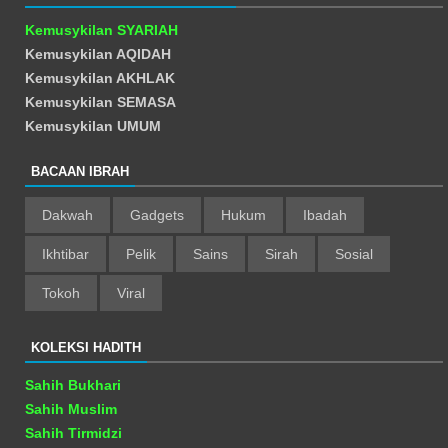
Kemusykilan SYARIAH
Kemusykilan AQIDAH
Kemusykilan AKHLAK
Kemusykilan SEMASA
Kemusykilan UMUM
BACAAN IBRAH
Dakwah
Gadgets
Hukum
Ibadah
Ikhtibar
Pelik
Sains
Sirah
Sosial
Tokoh
Viral
KOLEKSI HADITH
Sahih Bukhari
Sahih Muslim
Sahih Tirmidzi