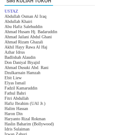
SIRI KULIAH TOKOH
USTAZ
Abdullah Osman Al Iraq
Abdullah Khairi
Abu Hafiz Salehuddin
Ahmad Husam Hj. Badaruddin
Ahmad Jailani Abdul Ghani
Ahmad Rizam Ghazali
Akhil Hayy Rawa Al Haj
Azhar
I
drus
Badlishah Alaudin
Don Daniyal Biyajid
Ahmad Dusuki Abd. Rani
Dzulkarnain Hamzah
Ebit Liew
Elyas Ismail
Fadzil Kamaruddin
Fathul Bahri
Fitri Abdullah
Hafiz Ibrahim (UAI Jr.)
Halim Hassan
Haron Din
Haryanto Rizal Rokman
Haslin Baharim (Bollywood)
Idris Sulaiman
Irwan Zahuri