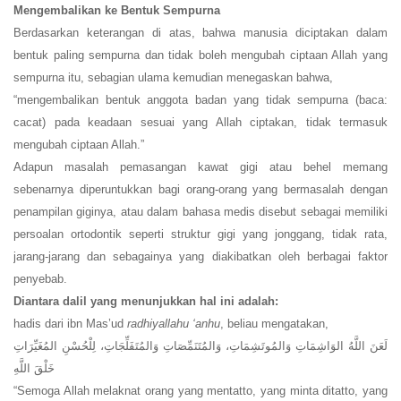
Mengembalikan ke Bentuk Sempurna
Berdasarkan keterangan di atas, bahwa manusia diciptakan dalam
bentuk paling sempurna dan tidak boleh mengubah ciptaan Allah yang
sempurna itu, sebagian ulama kemudian menegaskan bahwa,
“mengembalikan bentuk anggota badan yang tidak sempurna (baca:
cacat) pada keadaan sesuai yang Allah ciptakan, tidak termasuk
mengubah ciptaan Allah.”
Adapun masalah pemasangan kawat gigi atau behel memang
sebenarnya diperuntukkan bagi orang-orang yang bermasalah dengan
penampilan giginya, atau dalam bahasa medis disebut sebagai memiliki
persoalan ortodontik seperti struktur gigi yang jonggang, tidak rata,
jarang-jarang dan sebagainya yang diakibatkan oleh berbagai faktor
penyebab.
Diantara dalil yang menunjukkan hal ini adalah:
hadis dari ibn Mas’ud
radhiyallahu ‘anhu
, beliau mengatakan,
لَعَنَ اللَّهُ الوَاشِمَاتِ وَالمُوتَشِمَاتِ، وَالمُتَنَمِّصَاتِ وَالمُتَفَلِّجَاتِ، لِلْحُسْنِ المُغَيِّرَاتِ
خَلْقَ اللَّهِ
“Semoga Allah melaknat orang yang mentatto, yang minta ditatto, yang