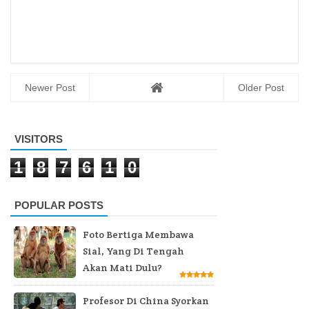
Newer Post
Older Post
VISITORS
1
8
7
6
1
0
POPULAR POSTS
Foto Bertiga Membawa
Sial, Yang Di Tengah
Akan Mati Dulu?
Profesor Di China Syorkan