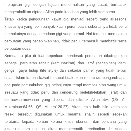
merapikan gigi dengan tujuan menormalkan yang cacat, termasuk
mengembalikan ciptaan Allah pada keadaan yang lebih sempurna.
Tetapi ketika penggunaan kawat gigi menjadi seperti trend aksesoris
khususnya yang lebih banyak kaum perempuan, sebenarnya tidak perlu
memakainya dengan keadaan gigi yang normal. Hal tersebut merupakan
perbuatan yang berlebih-lebihan, tidak perlu, termasuk membazir serta
perbuatan dosa.
Semua itu jika di luar keperluan mendesak perubatan dikategorikan
sebagai perbuatan tabzir (kemubaziran) dan isrof (berlebihan) demi
gengsi, gaya hidup (life style) dan sekadar pamer yang tidak terpuji
dalam Islam karena kawat tersebut tidak akan membawa pengaruh apa-
apa pada pertumbuhan gigi selanjutnya tetapi membazirkan wang untuk
sesuatu yang tidak perlu dan cenderung berlebih-lebihan (israf) dan
bermewah-mewahan yang dibenci dan dikutuk Allah Swt (QS. Al-
Mukminun:64-65, QS. Al-Isra’:26-27). Akan lebih baik bila kelebihan
rezeki tersebut digunakan untuk beramal shalih seperti sedekah
terutama kepada korban kerana krisis ekonomi dan bencana yang
jusetru secara spiritual akan mempercantik kepribadian diri secara