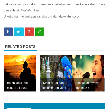
hakiki di samping akan membawa kebahagiaan dan keberkahan dunia
dan akhirat.
Wallahu A’lam
Dikutip dari konsultasisyariah.com dan dakwatuna.com
RELATED POSTS
Bolehkah suami
Kirim al Fatihah
Adakah menyanyi
minum air susu
untuk orang yang
dan muzik
isteri
sudah meninggal.
dibenarkan dalam
Apa hukumnya?
Islam?