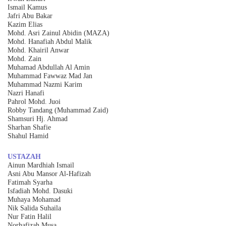
Ismail Kamus
Jafri Abu Bakar
Kazim Elias
Mohd. Asri Zainul Abidin (MAZA)
Mohd. Hanafiah Abdul Malik
Mohd. Khairil Anwar
Mohd. Zain
Muhamad Abdullah Al Amin
Muhammad Fawwaz Mad Jan
Muhammad Nazmi Karim
Nazri Hanafi
Pahrol Mohd. Juoi
Robby Tandang (Muhammad Zaid)
Shamsuri Hj. Ahmad
Sharhan Shafie
Shahul Hamid
USTAZAH
Ainun Mardhiah Ismail
Asni Abu Mansor Al-Hafizah
Fatimah Syarha
Isfadiah Mohd. Dasuki
Muhaya Mohamad
Nik Salida Suhaila
Nur Fatin Halil
Norhafizah Musa