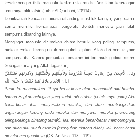
keseimbangan fisik manusia ketika usia muda. Demikian keterangan
umumnya ahli tafsir. (Tafsir Al-Qurthubi, 20/114).
Demikianlah keadaan manusia dibanding makhluk lainnya, yang sama-
sama memiliki kemampuan bergerak. Bentuk manusia jauh lebih
sempurna dibanding lainnya.
Mengingat manusia diciptakan dalam bentuk yang paling sempurna,
maka mereka dilarang untuk mengubah ciptaan Allah dari bentuk yang
sempurna itu. Karena perbuatan semacam ini termasuk godaan setan.
Sebagaimana yang Allah tegaskan,
وَقَالَ لَأَتَّخِذَنَّ مِنْ عِبَادِكَ نَصِيباً مَّفْرُوضاً وَلأُضِلَّنَّهُمْ وَلأُمَنِّيَنَّهُمْ وَلآمُرَنَّهُمْ فَلَيُبَتِّكُنَّ
آذَانَ الأَنْعَامِ وَلآمُرَنَّهُمْ فَلَيُغَيِّرُنَّ خَلْقَ اللّهِ
Setan itu mengatakan: “Saya benar-benar akan mengambil dari hamba-
hamba Engkau bahagian yang sudah ditentukan (untuk saya goda) Aku
benar-benar akan menyesatkan mereka, dan akan membangkitkan
angan-angan kosong pada mereka dan menyuruh mereka (memotong
telinga-telinga binatang ternak), lalu mereka benar-benar memotongnya,
dan akan aku suruh mereka (mengubah ciptaan Allah), lalu benar-benar
mereka mengubahnya.
(QS. An-Nisa: 118 – 119)