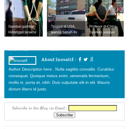
Gambar-gambar
Tinggal di USA,
Profesor di China
Hidangan terakhir
wanita Sabah ini
Syorkan supaya
banduan yang
senaraikan 10
Lelaki-lelaki
berhadapan
perkara pelik di
Berkongsi Isteri.
hukumn mati
sana
About Inovatif -
Author Description here.. Nulla sagittis convallis. Curabitur
consequat. Quisque metus enim, venenatis fermentum,
mollis in, porta et, nibh. Duis vulputate elit in elit. Mauris
dictum libero id justo.
Subscribe to this Blog via Email :