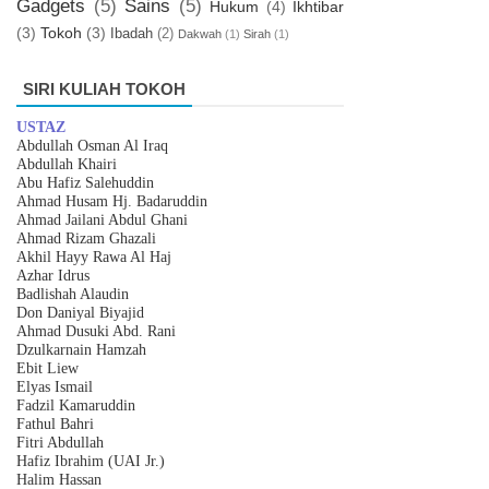
Gadgets
(5)
Sains
(5)
Hukum
(4)
Ikhtibar
(3)
Tokoh
(3)
Ibadah
(2)
Dakwah
(1)
Sirah
(1)
SIRI KULIAH TOKOH
USTAZ
Abdullah Osman Al Iraq
Abdullah Khairi
Abu Hafiz Salehuddin
Ahmad Husam Hj. Badaruddin
Ahmad Jailani Abdul Ghani
Ahmad Rizam Ghazali
Akhil Hayy Rawa Al Haj
Azhar
I
drus
Badlishah Alaudin
Don Daniyal Biyajid
Ahmad Dusuki Abd. Rani
Dzulkarnain Hamzah
Ebit Liew
Elyas Ismail
Fadzil Kamaruddin
Fathul Bahri
Fitri Abdullah
Hafiz Ibrahim (UAI Jr.)
Halim Hassan