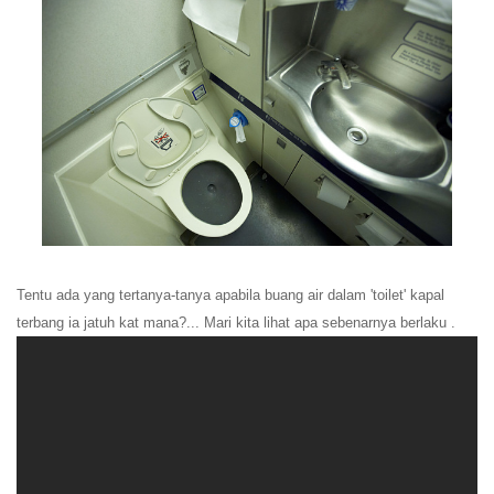
Tentu ada yang tert
anya-tanya apabila buang air dalam 'toilet' kapal
terbang ia jatuh kat mana?... Mari kita lihat apa sebenarnya berlaku .