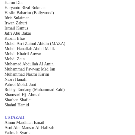
Haron Din
Haryanto Rizal Rokman
Haslin Baharim (Bollywood)
Idris Sulaiman
Irwan Zahuri
Ismail Kamus
Jafri Abu Bakar
Kazim Elias
Mohd. Asri Zainul Abidin (MAZA)
Mohd. Hanafiah Abdul Malik
Mohd. Khairil Anwar
Mohd. Zain
Muhamad Abdullah Al Amin
Muhammad Fawwaz Mad Jan
Muhammad Nazmi Karim
Nazri Hanafi
Pahrol Mohd. Juoi
Robby Tandang (Muhammad Zaid)
Shamsuri Hj. Ahmad
Sharhan Shafie
Shahul Hamid
USTAZAH
Ainun Mardhiah Ismail
Asni Abu Mansor Al-Hafizah
Fatimah Syarha